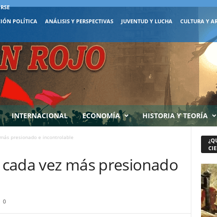
IRSE
IÓN POLÍTICA
ANÁLISIS Y PERSPECTIVAS
JUVENTUD Y LUCHA
CULTURA Y A
INTERNACIONAL
ECONOMÍA
HISTORIA Y TEORÍA
z más presionado e incontrolable
¿Q
CIE
, cada vez más presionado
0