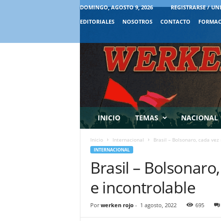
DOMINGO, AGOSTO 9, 2026
REGISTRARSE / UN
EDITORIALES
NOSOTROS
CONTACTO
FORMAC
INICIO
TEMAS
NACIONAL
Inicio
Internacional
Brasil – Bolsonaro, cada ve
INTERNACIONAL
Brasil – Bolsonaro
e incontrolable
Por
werken rojo
-
1 agosto, 2022
695