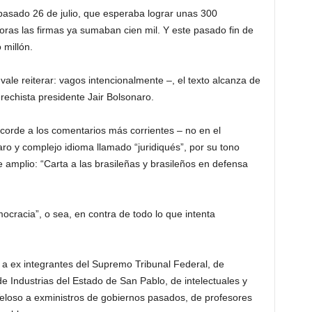
l pasado 26 de julio, que esperaba lograr unas 300
as las firmas ya sumaban cien mil. Y este pasado fin de
millón.
ale reiterar: vagos intencionalmente –, el texto alcanza de
rechista presidente Jair Bolsonaro.
acorde a los comentarios más corrientes – no en el
aro y complejo idioma llamado “juridiqués”, por su tono
amplio: “Carta a las brasileñas y brasileños en defensa
cracia”, o sea, en contra de todo lo que intenta
 a ex integrantes del Supremo Tribunal Federal, de
e Industrias del Estado de San Pablo, de intelectuales y
eloso a exministros de gobiernos pasados, de profesores