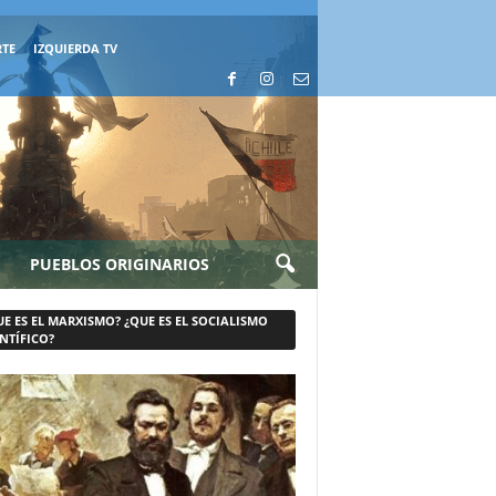
RTE
IZQUIERDA TV
PUEBLOS ORIGINARIOS
UE ES EL MARXISMO? ¿QUE ES EL SOCIALISMO
NTÍFICO?