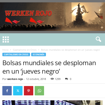
Inicio
Capitalismo en Crisis
Bolsas mundiales se desploman en un ‘jueves negro’
CAPITALISMO EN CRISIS
ECONOMÍA
Bolsas mundiales se desploman
en un ‘jueves negro’
Por
werken rojo
-
12 octubre, 2018
1299
0