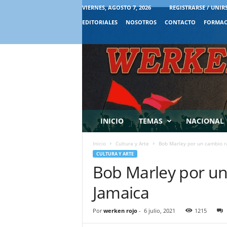
VIERNES, AGOSTO 7, 2026
REGISTRARSE / UNIR
EDITORIALES
NOSOTROS
CONTACTO
FORMAC
INICIO
TEMAS
NACIONAL
Inicio
Cultura y Arte
Bob Marley por un cambio r
CULTURA Y ARTE
Bob Marley por un
Jamaica
Por
werken rojo
-
6 julio, 2021
1215