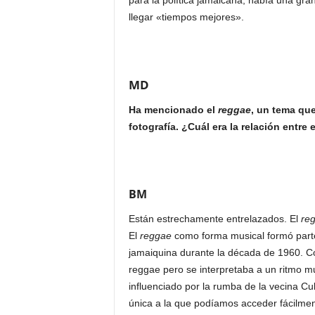
para la política jamaicana, había una gra
llegar «tiempos mejores».
MD
Ha mencionado el
reggae
, un tema que
fotografía. ¿Cuál era la relación entre 
BM
Están estrechamente entrelazados. El
re
El
reggae
como forma musical formó parte
jamaiquina durante la década de 1960. 
reggae pero se interpretaba a un ritmo mu
influenciado por la rumba de la vecina C
única a la que podíamos acceder fácilmen