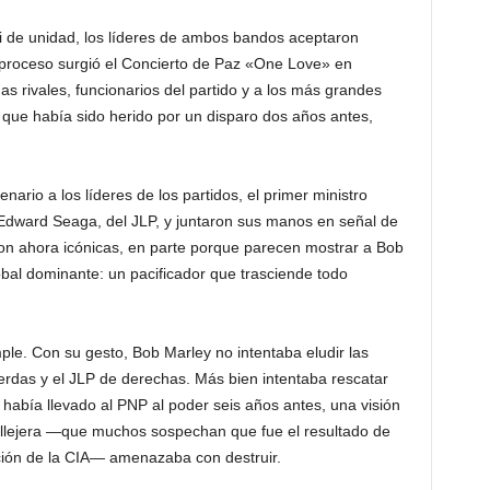
ri de unidad, los líderes de ambos bandos aceptaron
 proceso surgió el Concierto de Paz «One Love» en
 rivales, funcionarios del partido y a los más grandes
 que había sido herido por un disparo dos años antes,
nario a los líderes de los partidos, el primer ministro
Edward Seaga, del JLP, y juntaron sus manos en señal de
n ahora icónicas, en parte porque parecen mostrar a Bob
lobal dominante: un pacificador que trasciende todo
le. Con su gesto, Bob Marley no intentaba eludir las
uierdas y el JLP de derechas. Más bien intentaba rescatar
había llevado al PNP al poder seis años antes, una visión
allejera —que muchos sospechan que fue el resultado de
ción de la CIA— amenazaba con destruir.