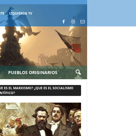
RTE
IZQUIERDA TV
PUEBLOS ORIGINARIOS
UE ES EL MARXISMO? ¿QUE ES EL SOCIALISMO
NTÍFICO?