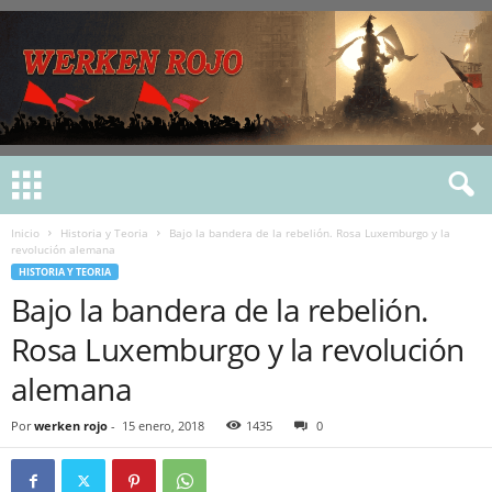
Inicio
Historia y Teoria
Bajo la bandera de la rebelión. Rosa Luxemburgo y la
revolución alemana
HISTORIA Y TEORIA
Bajo la bandera de la rebelión.
Rosa Luxemburgo y la revolución
alemana
Por
werken rojo
-
15 enero, 2018
1435
0