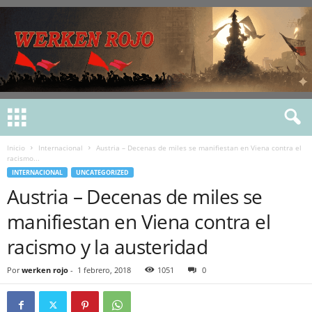
Inicio
Internacional
Austria – Decenas de miles se manifiestan en Viena contra el
racismo...
INTERNACIONAL
UNCATEGORIZED
Austria – Decenas de miles se
manifiestan en Viena contra el
racismo y la austeridad
Por
werken rojo
-
1 febrero, 2018
1051
0