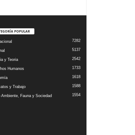
TEGORÍA POPULAR
7282
acional
5137
nal
2542
ia y Teoria
1733
chos Humanos
1618
omía
1588
catos y Trabajo
1554
 Ambiente, Fauna y Sociedad