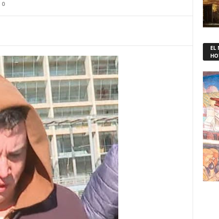
0
EL
HO