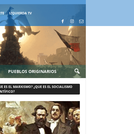
RTE
IZQUIERDA TV
PUEBLOS ORIGINARIOS
UE ES EL MARXISMO? ¿QUE ES EL SOCIALISMO
NTÍFICO?