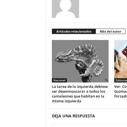
Artículos relacionados
Más del autor
Nacional
Editoria
La tarea de la izquierda debiese
Ver: Co
ser desenmascarar a todos los
Guzman 
camaleones que habitan en la
forzad
misma izquierda
DEJA UNA RESPUESTA