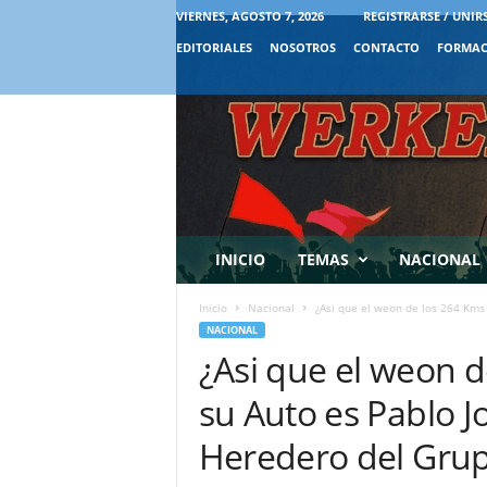
VIERNES, AGOSTO 7, 2026
REGISTRARSE / UNIR
EDITORIALES
NOSOTROS
CONTACTO
FORMAC
INICIO
TEMAS
NACIONAL
Inicio
Nacional
¿Asi que el weon de los 264 Kms 
NACIONAL
¿Asi que el weon 
su Auto es Pablo J
Heredero del Gru