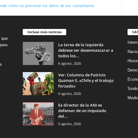
nde cómo se procesan los datos de tus comentarios.
Incluso más noticias
CA
o que
Intern
La tarea de la izquierda
para
debiese ser desenmascarar a
Nacio
todos los...
Histor
6 agosto, 2026
a
Dere
Ver: Columna de Patricio
Econ
Guzman S. «Chile y el trabajo
forzado»
Sindi
6 agosto, 2026
Medio
Ex director de la ANI es
defensor de un imputado
del...
6 agosto, 2026