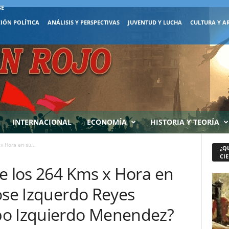
SE
IÓN POLÍTICA
ANÁLISIS Y PERSPECTIVAS
JUVENTUD Y LUCHA
CULTURA Y A
INTERNACIONAL
ECONOMÍA
HISTORIA Y TEORÍA
x Hora en su...
¿Q
CIE
de los 264 Kms x Hora en
ose Izquerdo Reyes
po Izquierdo Menendez?