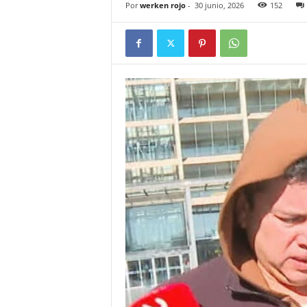
Por
werken rojo
-
30 junio, 2026
152