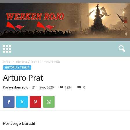
Inicio
Historia y Teoria
Arturo Prat
HISTORIA Y TEORIA
Arturo Prat
Por
werken rojo
-
21 mayo, 2020
1234
0
Por Jorge Baradit