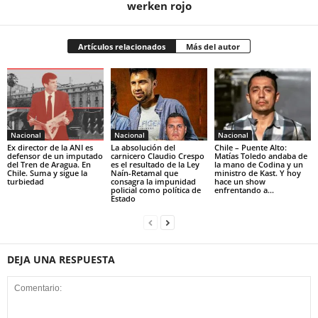
werken rojo
Artículos relacionados
Más del autor
Nacional
Nacional
Nacional
Ex director de la ANI es
La absolución del
Chile – Puente Alto:
defensor de un imputado
carnicero Claudio Crespo
Matías Toledo andaba de
del Tren de Aragua. En
es el resultado de la Ley
la mano de Codina y un
Chile. Suma y sigue la
Naín-Retamal que
ministro de Kast. Y hoy
turbiedad
consagra la impunidad
hace un show
policial como política de
enfrentando a...
Estado
DEJA UNA RESPUESTA