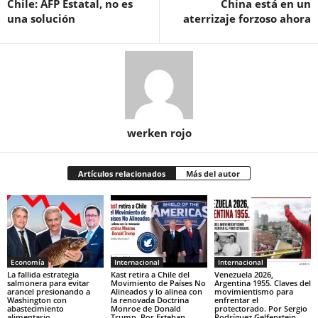
Chile: AFP Estatal, no es
China está en un
una solución
aterrizaje forzoso ahora
werken rojo
Artículos relacionados
Más del autor
Economía
Internacional
Internacional
La fallida estrategia
Kast retira a Chile del
Venezuela 2026,
salmonera para evitar
Movimiento de Países No
Argentina 1955. Claves del
arancel presionando a
Alineados y lo alinea con
movimientismo para
Washington con
la renovada Doctrina
enfrentar el
abastecimiento
Monroe de Donald
protectorado. Por Sergio
alimentario
Trump. Por Esteban
Rodríguez Gelfenstein