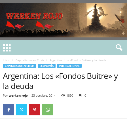
Inicio
Capitalismo en Crisis
Argentina: Los «Fondos Buitre» y la deuda
CAPITALISMO EN CRISIS
ECONOMÍA
INTERNACIONAL
Argentina: Los «Fondos Buitre» y
la deuda
Por
werken rojo
-
23 octubre, 2014
1890
0