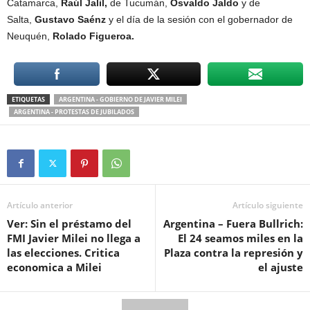
Catamarca,
Raúl Jalil,
de Tucumán,
Osvaldo Jaldo
y de
Salta,
Gustavo Saénz
y el día de la sesión con el gobernador de
Neuquén,
Rolado Figueroa.
ETIQUETAS
ARGENTINA - GOBIERNO DE JAVIER MILEI
ARGENTINA - PROTESTAS DE JUBILADOS
Artículo anterior
Artículo siguiente
Ver: Sin el préstamo del
Argentina – Fuera Bullrich:
FMI Javier Milei no llega a
El 24 seamos miles en la
las elecciones. Critica
Plaza contra la represión y
economica a Milei
el ajuste