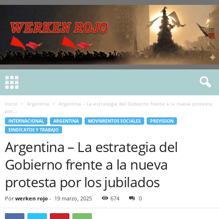
Inicio
Argentina
Argentina – La estrategia del Gobierno frente a la nueva protesta
por...
INTERNACIONAL
ARGENTINA
MOVIMIENTOS SOCIALES
PREVISION
SINDICATOS Y TRABAJO
Argentina – La estrategia del
Gobierno frente a la nueva
protesta por los jubilados
Por
werken rojo
-
19 marzo, 2025
674
0