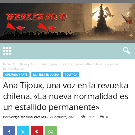
Inicio
Cultura y Arte
Ana Tijoux, una voz en la revuelta chilena. «La nueva
normalidad es...
CULTURA Y ARTE
MUJERES EN LUCHA
POLÍTICA
Ana Tijoux, una voz en la revuelta
chilena. «La nueva normalidad es
un estallido permanente»
Por
Sergio Medina Viveros
-
24 octubre, 2020
1802
0