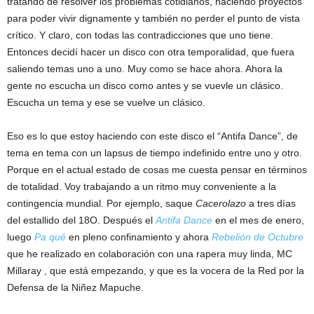
tratando de resolver los problemas cotidianos, haciendo proyectos
para poder vivir dignamente y también no perder el punto de vista
crítico. Y claro, con todas las contradicciones que uno tiene.
Entonces decidí hacer un disco con otra temporalidad, que fuera
saliendo temas uno a uno. Muy como se hace ahora. Ahora la
gente no escucha un disco como antes y se vuevle un clásico.
Escucha un tema y ese se vuelve un clásico.
Eso es lo que estoy haciendo con este disco el “Antifa Dance”, de
tema en tema con un lapsus de tiempo indefinido entre uno y otro.
Porque en el actual estado de cosas me cuesta pensar en términos
de totalidad. Voy trabajando a un ritmo muy conveniente a la
contingencia mundial. Por ejemplo, saque
Cacerolazo
a tres días
del estallido del 18O. Después el
Antifa Dance
en el mes de enero,
luego
Pa qué
en pleno confinamiento y ahora
Rebelión de Octubre
que he realizado en colaboración con una rapera muy linda, MC
Millaray , que está empezando, y que es la vocera de la Red por la
Defensa de la Niñez Mapuche.