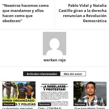
“Nosotros hacemos como
Pablo Vidal y Natalia
que mandamos y ellos
Castillo giran a la derecha
hacen como que
renuncian a Revolución
obedecen”
Democrática
werken rojo
Artículos relacionados
Más del autor
Nacional
Nacional
Nacional
La doctrinita: seguridad
Chile – CONTRA EL
¿Que hace Matías Toledo