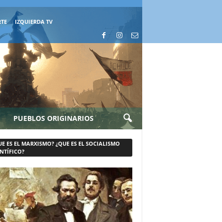
RTE
IZQUIERDA TV
PUEBLOS ORIGINARIOS
UE ES EL MARXISMO? ¿QUE ES EL SOCIALISMO
NTÍFICO?