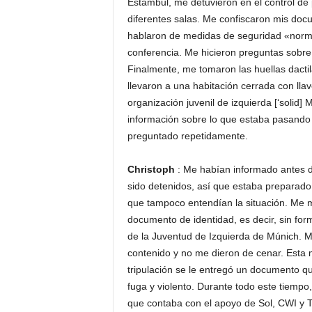
Estambul, me detuvieron en el control de
diferentes salas. Me confiscaron mis docum
hablaron de medidas de seguridad «normal
conferencia. Me hicieron preguntas sobre 
Finalmente, me tomaron las huellas dacti
llevaron a una habitación cerrada con ll
organización juvenil de izquierda [‘soli
información sobre lo que estaba pasando 
preguntado repetidamente.
Christoph
: Me habían informado antes d
sido detenidos, así que estaba preparado
que tampoco entendían la situación. Me me
documento de identidad, es decir, sin fo
de la Juventud de Izquierda de Múnich. M
contenido y no me dieron de cenar. Esta m
tripulación se le entregó un documento qu
fuga y violento. Durante todo este tiempo
que contaba con el apoyo de Sol, CWI y T