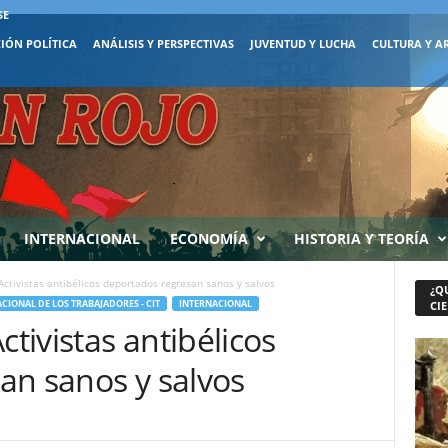
SE
IÓN POLÍTICA
ANÁLISIS Y PERSPECTIVAS
JUVENTUD Y LUCHA
CULTURA Y A
INTERNACIONAL
ECONOMÍA
HISTORIA Y TEORÍA
ctivistas antibélicos deportados regresan sanos y salvos
¿Q
CIONAL DE LOS TRABAJADORES - CIT
INTERNACIONAL
CIE
ivistas antibélicos
an sanos y salvos