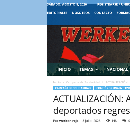
SÁBADO, AGOSTO 8, 2026
REGISTRARSE / UNIR
EDITORIALES
NOSOTROS
CONTACTO
FORMAC
INICIO
TEMAS
NACIONAL
Inicio
Campaña de Solidaridad
ACTUALIZACIÓN: A
CAMPAÑA DE SOLIDARIDAD
COMITÉ POR UNA INTERNA
ACTUALIZACIÓN: Act
deportados regres
Por
werken rojo
-
5 julio, 2026
148
0