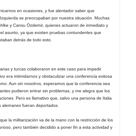
icarnos en ocasiones, y fue alentador saber que
 Izquierda se preocupaban por nuestra situación. Muchas
ohlke y Cansu Özdemir, quienes actuaron de inmediato y
o el asunto, ya que existen pruebas contundentes que
taban detrás de todo esto.
anas y turcas colaboraron en este caso para impedir
vo era intimidarnos y obstaculizar una conferencia exitosa
alismo. Aun sin nosotros, esperamos que la conferencia sea
ipantes pudieron entrar sin problemas, y me alegra que los
ones. Pero es llamativo que, salvo una persona de Italia
tes alemanes fueran deportados.
e la militarización va de la mano con la restricción de los
rioso, pero también decidido a poner fin a esta actividad y