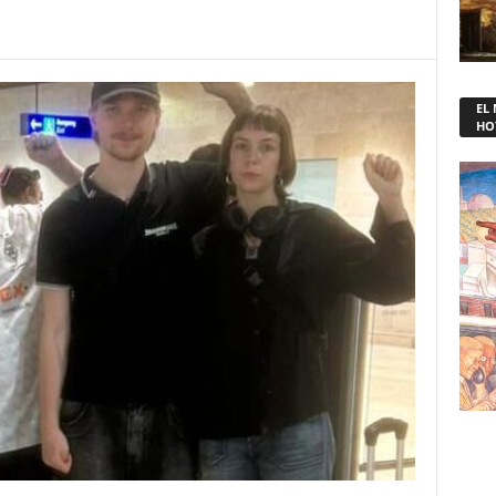
EL
HO