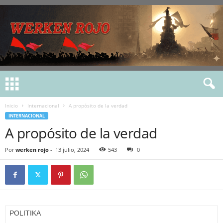
Inicio
Internacional
A propósito de la verdad
INTERNACIONAL
A propósito de la verdad
Por
werken rojo
-
13 julio, 2024
543
0
POLITIKA