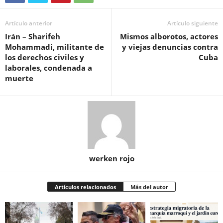
Artículo anterior
Artículo siguiente
Irán – Sharifeh
Mismos alborotos, actores
Mohammadi, militante de
y viejas denuncias contra
los derechos civiles y
Cuba
laborales, condenada a
muerte
werken rojo
Artículos relacionados
Más del autor