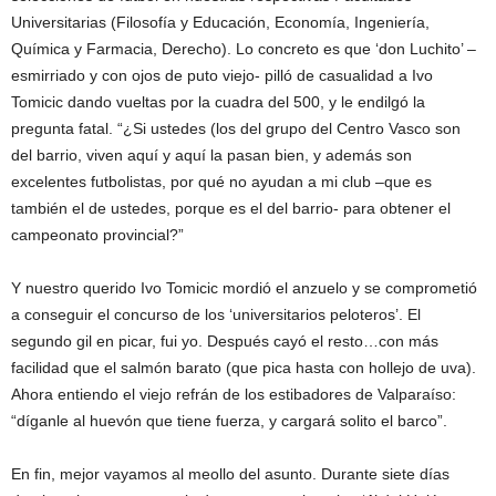
Universitarias (Filosofía y Educación, Economía, Ingeniería,
Química y Farmacia, Derecho). Lo concreto es que ‘don Luchito’ –
esmirriado y con ojos de puto viejo- pilló de casualidad a Ivo
Tomicic dando vueltas por la cuadra del 500, y le endilgó la
pregunta fatal. “¿Si ustedes (los del grupo del Centro Vasco son
del barrio, viven aquí y aquí la pasan bien, y además son
excelentes futbolistas, por qué no ayudan a mi club –que es
también el de ustedes, porque es el del barrio- para obtener el
campeonato provincial?”
Y nuestro querido Ivo Tomicic mordió el anzuelo y se comprometió
a conseguir el concurso de los ‘universitarios peloteros’. El
segundo gil en picar, fui yo. Después cayó el resto…con más
facilidad que el salmón barato (que pica hasta con hollejo de uva).
Ahora entiendo el viejo refrán de los estibadores de Valparaíso:
“díganle al huevón que tiene fuerza, y cargará solito el barco”.
En fin, mejor vayamos al meollo del asunto. Durante siete días