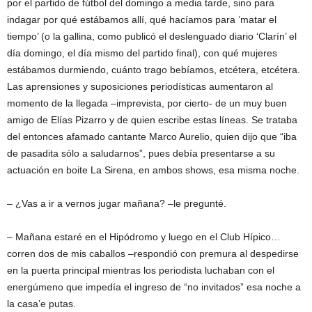
por el partido de fútbol del domingo a media tarde, sino para
indagar por qué estábamos allí, qué hacíamos para ‘matar el
tiempo’ (o la gallina, como publicó el deslenguado diario ‘Clarín’ el
día domingo, el día mismo del partido final), con qué mujeres
estábamos durmiendo, cuánto trago bebíamos, etcétera, etcétera.
Las aprensiones y suposiciones periodísticas aumentaron al
momento de la llegada –imprevista, por cierto- de un muy buen
amigo de Elías Pizarro y de quien escribe estas líneas. Se trataba
del entonces afamado cantante Marco Aurelio, quien dijo que “iba
de pasadita sólo a saludarnos”, pues debía presentarse a su
actuación en boite La Sirena, en ambos shows, esa misma noche.
– ¿Vas a ir a vernos jugar mañana? –le pregunté.
– Mañana estaré en el Hipódromo y luego en el Club Hípico…
corren dos de mis caballos –respondió con premura al despedirse
en la puerta principal mientras los periodista luchaban con el
energúmeno que impedía el ingreso de “no invitados” esa noche a
la casa’e putas.