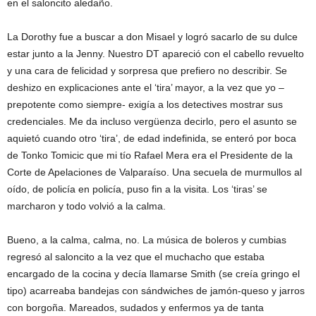
en el saloncito aledaño.
La Dorothy fue a buscar a don Misael y logró sacarlo de su dulce
estar junto a la Jenny. Nuestro DT apareció con el cabello revuelto
y una cara de felicidad y sorpresa que prefiero no describir. Se
deshizo en explicaciones ante el ‘tira’ mayor, a la vez que yo –
prepotente como siempre- exigía a los detectives mostrar sus
credenciales. Me da incluso vergüenza decirlo, pero el asunto se
aquietó cuando otro ‘tira’, de edad indefinida, se enteró por boca
de Tonko Tomicic que mi tío Rafael Mera era el Presidente de la
Corte de Apelaciones de Valparaíso. Una secuela de murmullos al
oído, de policía en policía, puso fin a la visita. Los ‘tiras’ se
marcharon y todo volvió a la calma.
Bueno, a la calma, calma, no. La música de boleros y cumbias
regresó al saloncito a la vez que el muchacho que estaba
encargado de la cocina y decía llamarse Smith (se creía gringo el
tipo) acarreaba bandejas con sándwiches de jamón-queso y jarros
con borgoña. Mareados, sudados y enfermos ya de tanta