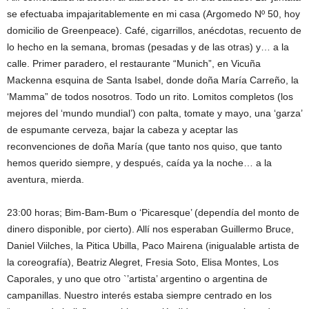
se efectuaba impajaritablemente en mi casa (Argomedo Nº 50, hoy
domicilio de Greenpeace). Café, cigarrillos, anécdotas, recuento de
lo hecho en la semana, bromas (pesadas y de las otras) y… a la
calle. Primer paradero, el restaurante “Munich”, en Vicuña
Mackenna esquina de Santa Isabel, donde doña María Carreño, la
‘Mamma” de todos nosotros. Todo un rito. Lomitos completos (los
mejores del ‘mundo mundial’) con palta, tomate y mayo, una ‘garza’
de espumante cerveza, bajar la cabeza y aceptar las
reconvenciones de doña María (que tanto nos quiso, que tanto
hemos querido siempre, y después, caída ya la noche… a la
aventura, mierda.
23:00 horas; Bim-Bam-Bum o ‘Picaresque’ (dependía del monto de
dinero disponible, por cierto). Allí nos esperaban Guillermo Bruce,
Daniel Viilches, la Pitica Ubilla, Paco Mairena (inigualable artista de
la coreografía), Beatriz Alegret, Fresia Soto, Elisa Montes, Los
Caporales, y uno que otro `’artista’ argentino o argentina de
campanillas. Nuestro interés estaba siempre centrado en los