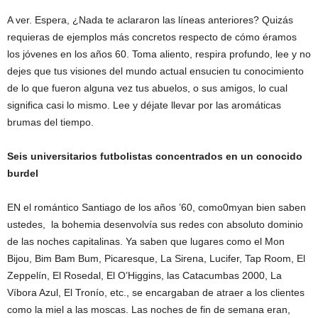
A ver. Espera, ¿Nada te aclararon las líneas anteriores? Quizás
requieras de ejemplos más concretos respecto de cómo éramos
los jóvenes en los años 60. Toma aliento, respira profundo, lee y no
dejes que tus visiones del mundo actual ensucien tu conocimiento
de lo que fueron alguna vez tus abuelos, o sus amigos, lo cual
significa casi lo mismo. Lee y déjate llevar por las aromáticas
brumas del tiempo.
Seis universitarios futbolistas concentrados en un conocido
burdel
EN el romántico Santiago de los años ’60, como0myan bien saben
ustedes, la bohemia desenvolvía sus redes con absoluto dominio
de las noches capitalinas. Ya saben que lugares como el Mon
Bijou, Bim Bam Bum, Picaresque, La Sirena, Lucifer, Tap Room, El
Zeppelín, El Rosedal, El O’Higgins, las Catacumbas 2000, La
Víbora Azul, El Tronío, etc., se encargaban de atraer a los clientes
como la miel a las moscas. Las noches de fin de semana eran,