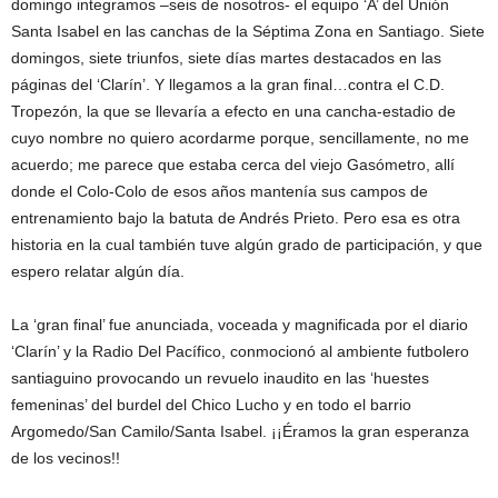
domingo integramos –seis de nosotros- el equipo ‘A’ del Unión
Santa Isabel en las canchas de la Séptima Zona en Santiago. Siete
domingos, siete triunfos, siete días martes destacados en las
páginas del ‘Clarín’. Y llegamos a la gran final…contra el C.D.
Tropezón, la que se llevaría a efecto en una cancha-estadio de
cuyo nombre no quiero acordarme porque, sencillamente, no me
acuerdo; me parece que estaba cerca del viejo Gasómetro, allí
donde el Colo-Colo de esos años mantenía sus campos de
entrenamiento bajo la batuta de Andrés Prieto. Pero esa es otra
historia en la cual también tuve algún grado de participación, y que
espero relatar algún día.
La ‘gran final’ fue anunciada, voceada y magnificada por el diario
‘Clarín’ y la Radio Del Pacífico, conmocionó al ambiente futbolero
santiaguino provocando un revuelo inaudito en las ‘huestes
femeninas’ del burdel del Chico Lucho y en todo el barrio
Argomedo/San Camilo/Santa Isabel. ¡¡Éramos la gran esperanza
de los vecinos!!