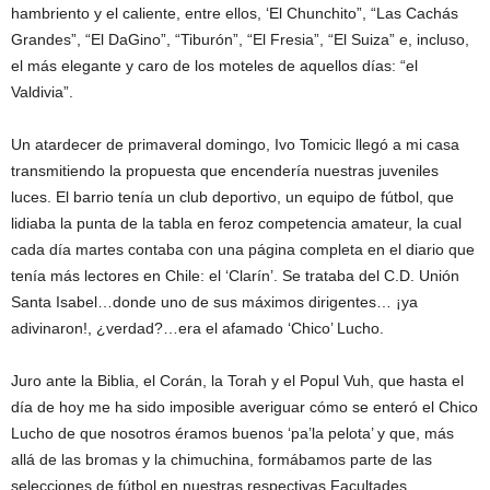
hambriento y el caliente, entre ellos, ‘El Chunchito”, “Las Cachás
Grandes”, “El DaGino”, “Tiburón”, “El Fresia”, “El Suiza” e, incluso,
el más elegante y caro de los moteles de aquellos días: “el
Valdivia”.
Un atardecer de primaveral domingo, Ivo Tomicic llegó a mi casa
transmitiendo la propuesta que encendería nuestras juveniles
luces. El barrio tenía un club deportivo, un equipo de fútbol, que
lidiaba la punta de la tabla en feroz competencia amateur, la cual
cada día martes contaba con una página completa en el diario que
tenía más lectores en Chile: el ‘Clarín’. Se trataba del C.D. Unión
Santa Isabel…donde uno de sus máximos dirigentes… ¡ya
adivinaron!, ¿verdad?…era el afamado ‘Chico’ Lucho.
Juro ante la Biblia, el Corán, la Torah y el Popul Vuh, que hasta el
día de hoy me ha sido imposible averiguar cómo se enteró el Chico
Lucho de que nosotros éramos buenos ‘pa’la pelota’ y que, más
allá de las bromas y la chimuchina, formábamos parte de las
selecciones de fútbol en nuestras respectivas Facultades