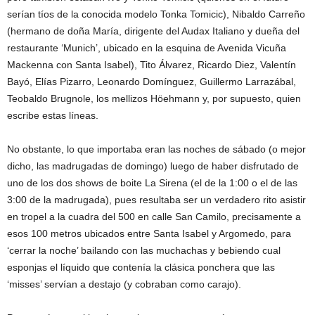
serían tíos de la conocida modelo Tonka Tomicic), Nibaldo Carreño
(hermano de doña María, dirigente del Audax Italiano y dueña del
restaurante ‘Munich’, ubicado en la esquina de Avenida Vicuña
Mackenna con Santa Isabel), Tito Álvarez, Ricardo Diez, Valentín
Bayó, Elías Pizarro, Leonardo Domínguez, Guillermo Larrazábal,
Teobaldo Brugnole, los mellizos Höehmann y, por supuesto, quien
escribe estas líneas.
No obstante, lo que importaba eran las noches de sábado (o mejor
dicho, las madrugadas de domingo) luego de haber disfrutado de
uno de los dos shows de boite La Sirena (el de la 1:00 o el de las
3:00 de la madrugada), pues resultaba ser un verdadero rito asistir
en tropel a la cuadra del 500 en calle San Camilo, precisamente a
esos 100 metros ubicados entre Santa Isabel y Argomedo, para
‘cerrar la noche’ bailando con las muchachas y bebiendo cual
esponjas el líquido que contenía la clásica ponchera que las
‘misses’ servían a destajo (y cobraban como carajo).