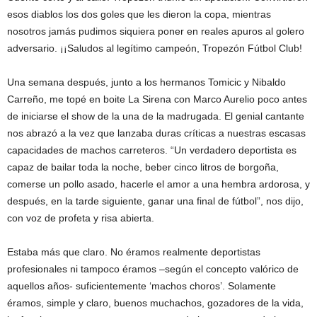
esos diablos los dos goles que les dieron la copa, mientras
nosotros jamás pudimos siquiera poner en reales apuros al golero
adversario. ¡¡Saludos al legítimo campeón, Tropezón Fútbol Club!
Una semana después, junto a los hermanos Tomicic y Nibaldo
Carreño, me topé en boite La Sirena con Marco Aurelio poco antes
de iniciarse el show de la una de la madrugada. El genial cantante
nos abrazó a la vez que lanzaba duras críticas a nuestras escasas
capacidades de machos carreteros. “Un verdadero deportista es
capaz de bailar toda la noche, beber cinco litros de borgoña,
comerse un pollo asado, hacerle el amor a una hembra ardorosa, y
después, en la tarde siguiente, ganar una final de fútbol”, nos dijo,
con voz de profeta y risa abierta.
Estaba más que claro. No éramos realmente deportistas
profesionales ni tampoco éramos –según el concepto valórico de
aquellos años- suficientemente ‘machos choros’. Solamente
éramos, simple y claro, buenos muchachos, gozadores de la vida,