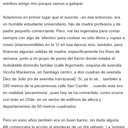
estribos amigo mío porque vamos a galopar.
Aclaremos en primer lugar que el suscrito –en ese entonces- era
un humilde estudiante universitario, hijo de madre profesora y de
padre pequeño comerciante. Pero, me las ingeniaba para contar
siempre con algo de ‘efectivo’ para costear no sólo libros y copias a
roneo (imprescindibles en la ‘U’ en esa época) sino, también, para
financiar algunas salidas de madre, específicamente los fines de
semana, junto a mi grupo de pares del barrio donde estaba el
inolvidable domicilio familiar (calle Argomedo, esquina de avenida
Vicuña Mackenna, en Santiago centro, a dos cuadras de avenida
Diez de Julio y/o de avenida Irarrázaval). Sí, ya lo sé… también a
150 metros de la pecaminosa calle San Camilo… cuando esta era
en realidad ‘pecaminosa’, pues hoy se ha convertido, como ocurre
con todo en Chile, en un sector de edificios de altura y
departamentos de 50 metros cuadrados.
Pero en esos años también era un buen barrio, sin duda alguna.
Allí comenzaba la acción al atardecer de un día sábado. La ‘juntata’