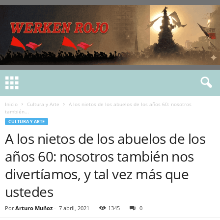
Inicio
Cultura y Arte
A los nietos de los abuelos de los años 60: nosotros
también...
CULTURA Y ARTE
A los nietos de los abuelos de los
años 60: nosotros también nos
divertíamos, y tal vez más que
ustedes
Por
Arturo Muñoz
-
7 abril, 2021
1345
0