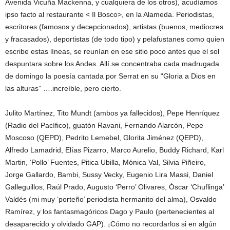
Avenida Vicuña Mackenna, y cualquiera de los otros), acudíamos
ipso facto al restaurante < Il Bosco>, en la Alameda. Periodistas,
escritores (famosos y decepcionados), artistas (buenos, mediocres
y fracasados), deportistas (de todo tipo) y pelafustanes como quien
escribe estas líneas, se reunían en ese sitio poco antes que el sol
despuntara sobre los Andes. Allí se concentraba cada madrugada
de domingo la poesía cantada por Serrat en su “Gloria a Dios en
las alturas” ….increíble, pero cierto.
Julito Martínez, Tito Mundt (ambos ya fallecidos), Pepe Henríquez
(Radio del Pacífico), guatón Ravani, Fernando Alarcón, Pepe
Moscoso (QEPD), Pedrito Lemebel, Glorita Jiménez (QEPD),
Alfredo Lamadrid, Elías Pizarro, Marco Aurelio, Buddy Richard, Karl
Martin, ‘Pollo’ Fuentes, Pitica Ubilla, Mónica Val, Silvia Piñeiro,
Jorge Gallardo, Bambi, Sussy Vecky, Eugenio Lira Massi, Daniel
Galleguillos, Raúl Prado, Augusto ‘Perro’ Olivares, Óscar ‘Chuflinga’
Valdés (mi muy ‘porteño’ periodista hermanito del alma), Osvaldo
Ramírez, y los fantasmagóricos Dago y Paulo (pertenecientes al
desaparecido y olvidado GAP). ¡Cómo no recordarlos si en algún