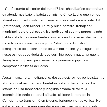
¿Y qué ocurría al interior del burdel? Las ‘chiquillas’ se esmeraban
en atendernos bajo la batuta del mismo Chico Lucho que no nos
abandonó un solo instante. El más entusiasmado era nuestro DT
(entrenador), don Misael, un muy buen hombre, trabajador
municipal, obrero del aseo y los jardines, el que me parece jamás
había visto tanta carne frente a sus ojos en toda su existencia… y
me refiero a la carne asada y a la ‘otra’, pues don ‘Misa’
desapareció de escena antes de la medianoche, y a ninguno de
nosotros nos cupo duda de que dormiría poco y nada, ya que la
Jenny le acompañó gustosamente a ponerse el pijama y
comprobar la tibieza del lecho.
A esa misma hora, medianoche, desaparecieron los periodistas… y
al interior del resguardado burdel se soltaron las amarras. La
letanía de una monocorde y lánguida estadía durante la
interminable tarde de aquel sábado, al llegar la hora de la
Cenicienta se transformó en jolgorio, bailongo y otras yerbas. No
estoy autorizado –aún- para dar nombres, pero sí puedo contar