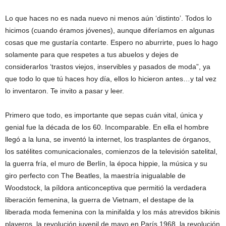
Lo que haces no es nada nuevo ni menos aún ‘distinto’. Todos lo
hicimos (cuando éramos jóvenes), aunque diferíamos en algunas
cosas que me gustaría contarte. Espero no aburrirte, pues lo hago
solamente para que respetes a tus abuelos y dejes de
considerarlos ‘trastos viejos, inservibles y pasados de moda”, ya
que todo lo que tú haces hoy día, ellos lo hicieron antes…y tal vez
lo inventaron. Te invito a pasar y leer.
Primero que todo, es importante que sepas cuán vital, única y
genial fue la década de los 60. Incomparable. En ella el hombre
llegó a la luna, se inventó la internet, los trasplantes de órganos,
los satélites comunicacionales, comienzos de la televisión satelital,
la guerra fría, el muro de Berlín, la época hippie, la música y su
giro perfecto con The Beatles, la maestría inigualable de
Woodstock, la píldora anticonceptiva que permitió la verdadera
liberación femenina, la guerra de Vietnam, el destape de la
liberada moda femenina con la minifalda y los más atrevidos bikinis
playeros, la revolución juvenil de mayo en París 1968, la revolución