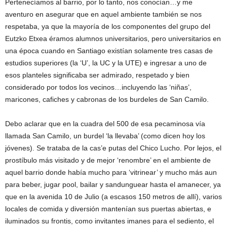
Pertenecíamos al barrio, por lo tanto, nos conocían…y me
aventuro en asegurar que en aquel ambiente también se nos
respetaba, ya que la mayoría de los componentes del grupo del
Eutzko Etxea éramos alumnos universitarios, pero universitarios en
una época cuando en Santiago existían solamente tres casas de
estudios superiores (la ‘U’, la UC y la UTE) e ingresar a uno de
esos planteles significaba ser admirado, respetado y bien
considerado por todos los vecinos…incluyendo las ‘niñas’,
maricones, cafiches y cabronas de los burdeles de San Camilo.
Debo aclarar que en la cuadra del 500 de esa pecaminosa vía
llamada San Camilo, un burdel ‘la llevaba’ (como dicen hoy los
jóvenes). Se trataba de la cas’e putas del Chico Lucho. Por lejos, el
prostíbulo más visitado y de mejor ‘renombre’ en el ambiente de
aquel barrio donde había mucho para ‘vitrinear’ y mucho más aun
para beber, jugar pool, bailar y sandunguear hasta el amanecer, ya
que en la avenida 10 de Julio (a escasos 150 metros de allí), varios
locales de comida y diversión mantenían sus puertas abiertas, e
iluminados su frontis, como invitantes imanes para el sediento, el