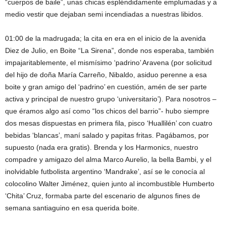
“cuerpos de baile”, unas chicas espléndidamente emplumadas y a
medio vestir que dejaban semi incendiadas a nuestras libidos.
01:00 de la madrugada; la cita en era en el inicio de la avenida
Diez de Julio, en Boite “La Sirena”, donde nos esperaba, también
impajaritablemente, el mismísimo ‘padrino’ Aravena (por solicitud
del hijo de doña María Carreño, Nibaldo, asiduo perenne a esa
boite y gran amigo del ‘padrino’ en cuestión, amén de ser parte
activa y principal de nuestro grupo ‘universitario’). Para nosotros –
que éramos algo así como “los chicos del barrio”- hubo siempre
dos mesas dispuestas en primera fila, pisco ‘Huallilén’ con cuatro
bebidas ‘blancas’, maní salado y papitas fritas. Pagábamos, por
supuesto (nada era gratis). Brenda y los Harmonics, nuestro
compadre y amigazo del alma Marco Aurelio, la bella Bambi, y el
inolvidable futbolista argentino ‘Mandrake’, así se le conocía al
colocolino Walter Jiménez, quien junto al incombustible Humberto
‘Chita’ Cruz, formaba parte del escenario de algunos fines de
semana santiaguino en esa querida boite.