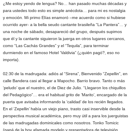
¿Me estoy yendo de lengua? No… han pasado muchas décadas y
para ustedes todo esto es simple anécdota… para mi es nostalgia
y emoción. Mi primo Elías enamoró –me acuerdo como si hubiese
ocurrido ayer- a la bella seudo cantante brasileña “La Pantera”… y
una noche de sábado, desapareció del grupo, después supimos
que él y la cantante siguieron la juerga en otros lugares cercanos,
como “Las Cachás Grandes” y el “Tequila”, para terminar
durmiendo en el famoso Hotel ‘Valdivia” (¿quién pagó?, eso no
importa).
02:30 de la madrugada: adiós al “Sirena”, Bienvenido “Zepellin”, en
calle Bandera casi al llegar a Mapocho. Barrio bravo. Tanto o más
‘peludo’ que el nuestro, el de Diez de Julio. “Llegaron los chiquillos
del Pedagógico”… era el habitual grito de ’Marito’, encargado de la
puerta que avisaba informando la ‘calidad’ de los recién llegados.
En el ‘Zepellin’ había un viejo piano, trasto casi inservible desde la
perspectiva musical académica, pero muy útil a para los juerguistas
de las madrugadas dominicales como nosotros. Tonko Tomicic
(papá de la hoy afamada modelo y presentadora de televisión