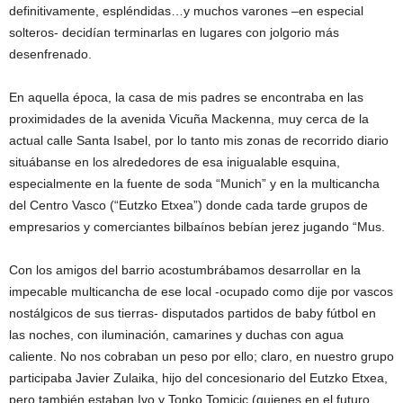
definitivamente, espléndidas…y muchos varones –en especial
solteros- decidían terminarlas en lugares con jolgorio más
desenfrenado.
En aquella época, la casa de mis padres se encontraba en las
proximidades de la avenida Vicuña Mackenna, muy cerca de la
actual calle Santa Isabel, por lo tanto mis zonas de recorrido diario
situábanse en los alrededores de esa inigualable esquina,
especialmente en la fuente de soda “Munich” y en la multicancha
del Centro Vasco (“Eutzko Etxea”) donde cada tarde grupos de
empresarios y comerciantes bilbaínos bebían jerez jugando “Mus.
Con los amigos del barrio acostumbrábamos desarrollar en la
impecable multicancha de ese local -ocupado como dije por vascos
nostálgicos de sus tierras- disputados partidos de baby fútbol en
las noches, con iluminación, camarines y duchas con agua
caliente. No nos cobraban un peso por ello; claro, en nuestro grupo
participaba Javier Zulaika, hijo del concesionario del Eutzko Etxea,
pero también estaban Ivo y Tonko Tomicic (quienes en el futuro