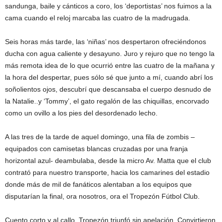
sandunga, baile y cánticos a coro, los ‘deportistas’ nos fuimos a la
cama cuando el reloj marcaba las cuatro de la madrugada.
Seis horas más tarde, las ‘niñas’ nos despertaron ofreciéndonos
ducha con agua caliente y desayuno. Juro y rejuro que no tengo la
más remota idea de lo que ocurrió entre las cuatro de la mañana y
la hora del despertar, pues sólo sé que junto a mí, cuando abrí los
soñolientos ojos, descubrí que descansaba el cuerpo desnudo de
la Natalie..y ‘Tommy’, el gato regalón de las chiquillas, encorvado
como un ovillo a los pies del desordenado lecho.
A las tres de la tarde de aquel domingo, una fila de zombis –
equipados con camisetas blancas cruzadas por una franja
horizontal azul- deambulaba, desde la micro Av. Matta que el club
contrató para nuestro transporte, hacia los camarines del estadio
donde más de mil de fanáticos alentaban a los equipos que
disputarían la final, ora nosotros, ora el Tropezón Fútbol Club.
Cuento corto y al callo. Tropezón triunfó sin apelación. Convirtieron