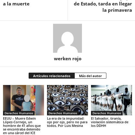
a la muerte
de Estado, tarda en llegar
la primavera
werken rojo
Artículos relacionados
Más del autor
Derechos Humanos
Derechos Humanos
Derechos Humanos
EEUU – Muere Edwin
La era de la impunidad:
El Salvador, tiranía,
López-Cornejo, un
ojo por ojo, pero no para
violación sistemática de
hombre de 41 años que
todos. Por Luis Mesina
los DDHH
se encontraba detenido
en una cárcel del ICE