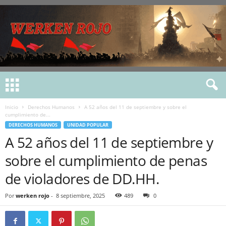
Inicio
Derechos Humanos
A 52 años del 11 de septiembre y sobre el
cumplimiento de...
DERECHOS HUMANOS
UNIDAD POPULAR
A 52 años del 11 de septiembre y
sobre el cumplimiento de penas
de violadores de DD.HH.
Por
werken rojo
-
8 septiembre, 2025
489
0