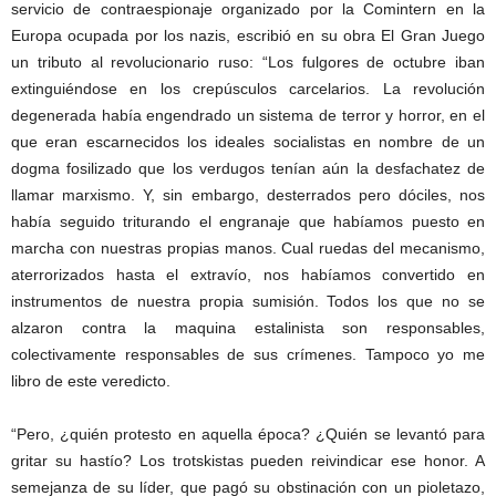
servicio de contraespionaje organizado por la Comintern en la
Europa ocupada por los nazis, escribió en su obra El Gran Juego
un tributo al revolucionario ruso: “Los fulgores de octubre iban
extinguiéndose en los crepúsculos carcelarios. La revolución
degenerada había engendrado un sistema de terror y horror, en el
que eran escarnecidos los ideales socialistas en nombre de un
dogma fosilizado que los verdugos tenían aún la desfachatez de
llamar marxismo. Y, sin embargo, desterrados pero dóciles, nos
había seguido triturando el engranaje que habíamos puesto en
marcha con nuestras propias manos. Cual ruedas del mecanismo,
aterrorizados hasta el extravío, nos habíamos convertido en
instrumentos de nuestra propia sumisión. Todos los que no se
alzaron contra la maquina estalinista son responsables,
colectivamente responsables de sus crímenes. Tampoco yo me
libro de este veredicto.
“Pero, ¿quién protesto en aquella época? ¿Quién se levantó para
gritar su hastío? Los trotskistas pueden reivindicar ese honor. A
semejanza de su líder, que pagó su obstinación con un pioletazo,