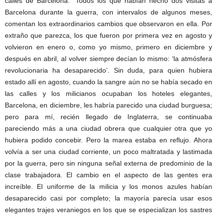
calles de Barcelona: “Todos los que habían hecho dos visitas a
Barcelona durante la guerra, con intervalos de algunos meses,
comentan los extraordinarios cambios que observaron en ella. Por
extraño que parezca, los que fueron por primera vez en agosto y
volvieron en enero o, como yo mismo, primero en diciembre y
después en abril, al volver siempre decían lo mismo: ‘la atmósfera
revolucionaria ha desaparecido’. Sin duda, para quien hubiera
estado allí en agosto, cuando la sangre aún no se había secado en
las calles y los milicianos ocupaban los hoteles elegantes,
Barcelona, en diciembre, les habría parecido una ciudad burguesa;
pero para mí, recién llegado de Inglaterra, se continuaba
pareciendo más a una ciudad obrera que cualquier otra que yo
hubiera podido concebir. Pero la marea estaba en reflujo. Ahora
volvía a ser una ciudad corriente, un poco maltratada y lastimada
por la guerra, pero sin ninguna señal externa de predominio de la
clase trabajadora. El cambio en el aspecto de las gentes era
increíble. El uniforme de la milicia y los monos azules habían
desaparecido casi por completo; la mayoría parecía usar esos
elegantes trajes veraniegos en los que se especializan los sastres