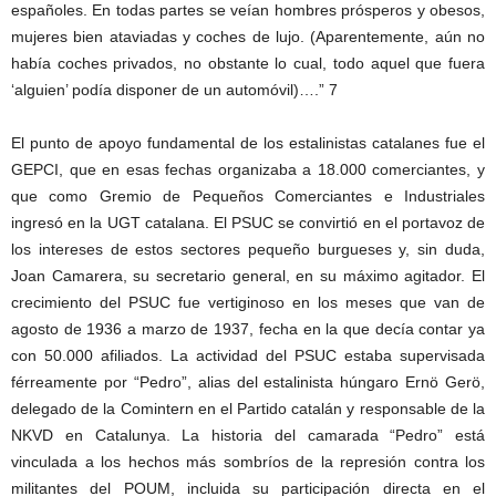
españoles. En todas partes se veían hombres prósperos y obesos,
mujeres bien ataviadas y coches de lujo. (Aparentemente, aún no
había coches privados, no obstante lo cual, todo aquel que fuera
‘alguien’ podía disponer de un automóvil)….” 7
El punto de apoyo fundamental de los estalinistas catalanes fue el
GEPCI, que en esas fechas organizaba a 18.000 comerciantes, y
que como Gremio de Pequeños Comerciantes e Industriales
ingresó en la UGT catalana. El PSUC se convirtió en el portavoz de
los intereses de estos sectores pequeño burgueses y, sin duda,
Joan Camarera, su secretario general, en su máximo agitador. El
crecimiento del PSUC fue vertiginoso en los meses que van de
agosto de 1936 a marzo de 1937, fecha en la que decía contar ya
con 50.000 afiliados. La actividad del PSUC estaba supervisada
férreamente por “Pedro”, alias del estalinista húngaro Ernö Gerö,
delegado de la Comintern en el Partido catalán y responsable de la
NKVD en Catalunya. La historia del camarada “Pedro” está
vinculada a los hechos más sombríos de la represión contra los
militantes del POUM, incluida su participación directa en el