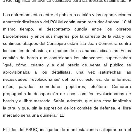
1936, significó un avance cualitativo para las fuerzas estalinistas. 9
Los enfrentamientos entre el gobierno catalán y las organizaciones
anarcosindicalistas y del POUM continuaron recrudeciéndose. 10 Al
mismo tiempo, el descontento cundía entre los obreros
barceloneses, y entre sus mujeres, por la carestía de la vida y los
continuos ataques del Consejero estalinista Joan Comorera contra
los comités de abastos, en manos de los anarcosindicalistas. Estos
comités de barrio que controlaban los almacenes, supervisaban
“qué, cómo, cuanto y a qué precio de venta al público se
aprovisionaba a los detallistas, una vez satisfechas las
necesidades ‘revolucionarias’ del barrio, esto es, de enfermos,
niños, parados, comedores populares, etcétera. Comorera
propugnaba la desaparición de esos comités revolucionarios de
barrio y el libre mercado. Sabía, además, que una cosa implicaba
la otra, y que, sin la supresión de los comités de defensa, el libre
mercado sería una quimera.” 11
El líder del PSUC, instigador de manifestaciones callejeras con el