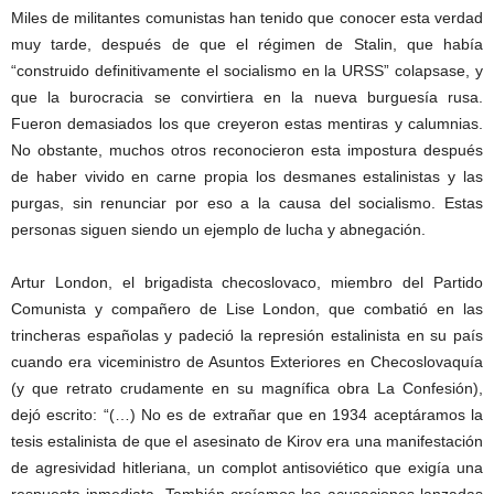
Miles de militantes comunistas han tenido que conocer esta verdad
muy tarde, después de que el régimen de Stalin, que había
“construido definitivamente el socialismo en la URSS” colapsase, y
que la burocracia se convirtiera en la nueva burguesía rusa.
Fueron demasiados los que creyeron estas mentiras y calumnias.
No obstante, muchos otros reconocieron esta impostura después
de haber vivido en carne propia los desmanes estalinistas y las
purgas, sin renunciar por eso a la causa del socialismo. Estas
personas siguen siendo un ejemplo de lucha y abnegación.
Artur London, el brigadista checoslovaco, miembro del Partido
Comunista y compañero de Lise London, que combatió en las
trincheras españolas y padeció la represión estalinista en su país
cuando era viceministro de Asuntos Exteriores en Checoslovaquía
(y que retrato crudamente en su magnífica obra La Confesión),
dejó escrito: “(…) No es de extrañar que en 1934 aceptáramos la
tesis estalinista de que el asesinato de Kirov era una manifestación
de agresividad hitleriana, un complot antisoviético que exigía una
respuesta inmediata. También creíamos las acusaciones lanzadas