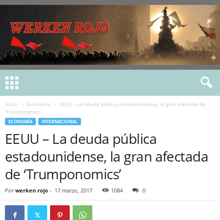
Inicio
Economía
EEUU – La deuda pública estadounidense, la gran afectada de
‘Trumponomics’
ECONOMÍA
INTERNACIONAL
EEUU – La deuda pública
estadounidense, la gran afectada
de ‘Trumponomics’
Por
werken rojo
-
17 marzo, 2017
1084
0