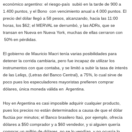
económico argentino: el riesgo-país subió en la tarde de 900 a
1.400 puntos, y el Bono con vencimiento anual a 4.000 puntos. El
precio del dólar llegó a 58 pesos, alcanzando, hacia las 11:00
horas, los $62; el MERVAL se derrumbó, y las ADRs, que se
transan en Nueva en Nueva York, muchas de ellas cerraron con
50% en pérdidas.
El gobierno de Mauricio Macri tenía varias posibilidades para
detener la corrida cambiaria, pero fue incapaz de utilizar los
instrumentos con que contaba, y se limitó a subir la tasa de interés
de las Leliqs, (Letras del Banco Central), a 75%, lo cual sirve de
poco pues los especuladores mayoristas prefieren comprar
dólares, única moneda válida en Argentina.
Hoy en Argentina es casi imposible adquirir cualquier producto,
pues los precios no están determinados a causa de que el dólar
fluctúa por minutos; el Banco brasilero Itaú, por ejemplo, ofrecía
dólares a $50 comprador y a $60 vendedor, y si alguien quería
comprar un millón de dólares, no se lo vendían, y no ocurría lo