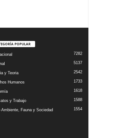
TEGORÍA POPULAR
7282
acional
5137
nal
2542
ia y Teoria
1733
chos Humanos
1618
omía
1588
catos y Trabajo
1554
 Ambiente, Fauna y Sociedad