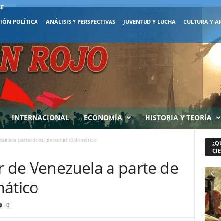
SE
IÓN POLÍTICA
ANÁLISIS Y PERSPECTIVAS
JUVENTUD Y LUCHA
CULTURA Y A
INTERNACIONAL
ECONOMÍA
HISTORIA Y TEORÍA
zuela a parte de su personal diplomático
¿Q
CIE
r de Venezuela a parte de
mático
0