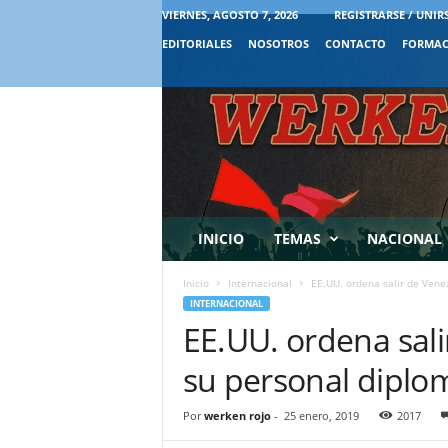
VIERNES, AGOSTO 7, 2026
REGISTRARSE / UNIR
EDITORIALES
NOSOTROS
CONTACTO
FORMAC
INICIO
TEMAS
NACIONAL
Inicio
Internacional
EE.UU. ordena salir de Vene
INTERNACIONAL
EE.UU. ordena sali
su personal diplo
Por
werken rojo
-
25 enero, 2019
2017