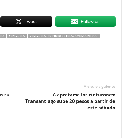
Tweet
Follow us
RO
VENEZUELA
VENEZUELA - RUPTURA DE RELACIONES CON EEUU
Artículo siguiente
n su
A apretarse los cinturones:
Transantiago sube 20 pesos a partir de
este sábado