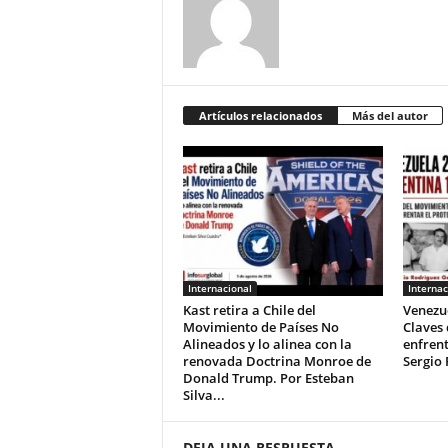
Artículos relacionados
Más del autor
Internacional
Internac
Kast retira a Chile del
Venezue
Movimiento de Países No
Claves
Alineados y lo alinea con la
enfrent
renovada Doctrina Monroe de
Sergio 
Donald Trump. Por Esteban
Silva...
DEJA UNA RESPUESTA