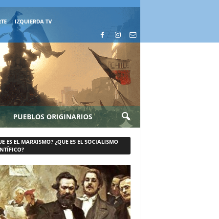
RTE
IZQUIERDA TV
PUEBLOS ORIGINARIOS
UE ES EL MARXISMO? ¿QUE ES EL SOCIALISMO
NTÍFICO?