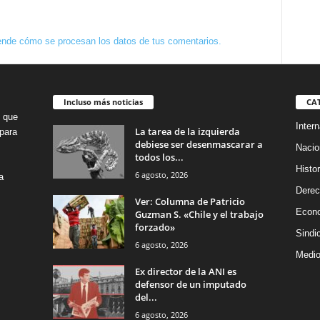
nde cómo se procesan los datos de tus comentarios.
Incluso más noticias
CA
o que
Intern
La tarea de la izquierda
para
debiese ser desenmascarar a
Nacio
todos los...
Histor
6 agosto, 2026
a
Dere
Ver: Columna de Patricio
Econ
Guzman S. «Chile y el trabajo
forzado»
Sindi
6 agosto, 2026
Medio
Ex director de la ANI es
defensor de un imputado
del...
6 agosto, 2026