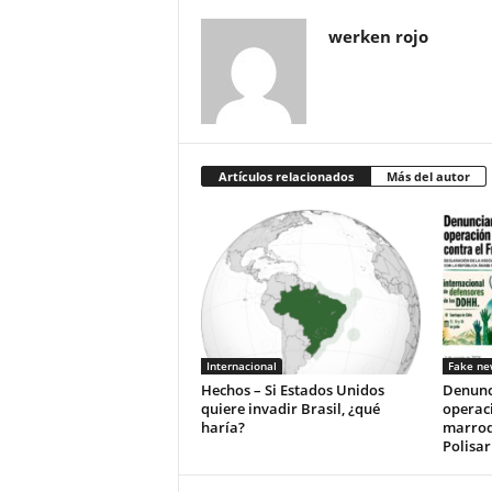
werken rojo
Artículos relacionados
Más del autor
Internacional
Fake ne
Hechos – Si Estados Unidos
Denunc
quiere invadir Brasil, ¿qué
operac
haría?
marroqu
Polisar