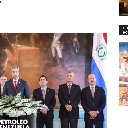
0
EL
HO