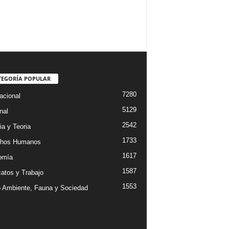
TEGORÍA POPULAR
7280
acional
5129
nal
2542
ia y Teoria
1733
chos Humanos
1617
omía
1587
catos y Trabajo
1553
 Ambiente, Fauna y Sociedad