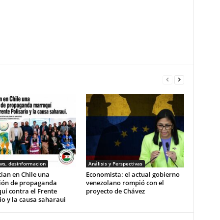
ws, desinformacion
Análisis y Perspectivas
ian en Chile una
Economista: el actual gobierno
ión de propaganda
venezolano rompió con el
í contra el Frente
proyecto de Chávez
io y la causa saharaui