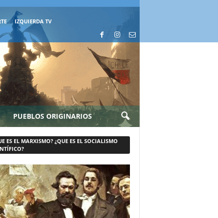
RTE
IZQUIERDA TV
PUEBLOS ORIGINARIOS
UE ES EL MARXISMO? ¿QUE ES EL SOCIALISMO
NTÍFICO?