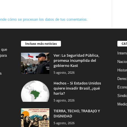
nde cómo se procesan los datos de tus comentarios.
Incluso más noticias
CA
o que
Intern
Ver: La Seguridad Pública,
para
promesa incumplida del
Nacio
gobierno Kast
Histor
5 agosto, 2026
a
Dere
Hechos – Si Estados Unidos
Econ
quiere invadir Brasil, ¿qué
haría?
Sindi
5 agosto, 2026
Medio
TIERRA, TECHO, TRABAJO Y
DIGNIDAD
5 agosto, 2026