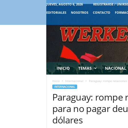
JUEVES, AGOSTO 6, 2026
REGISTRARSE / UNIRSE
EDITORIALES
NOSOTROS
CONTACTO
FORMAC
INICIO
TEMAS
NACIONAL
Inicio
Internacional
Paraguay: rompe relaciones 
INTERNACIONAL
Paraguay: rompe r
para no pagar deu
dólares