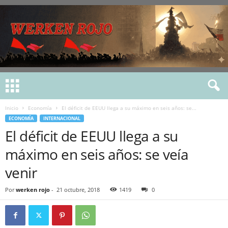
Inicio
Economía
El déficit de EEUU llega a su máximo en seis años: se...
ECONOMÍA
INTERNACIONAL
El déficit de EEUU llega a su
máximo en seis años: se veía
venir
Por
werken rojo
-
21 octubre, 2018
1419
0