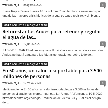
werken rojo
-
30 agosto, 2022
0
Diana Rojas Cañete Fuerza 18 de octubre Como territorio atravesamos por
una de las mayores crisis hídricas de la cual se tenga registro, y sin bien,...
Medio Ambiente, Fauna y Sociedad
Reforestar los Andes para retener y regular
el agua de las...
werken rojo
-
15 junio, 2020
0
RADIO DEL MAR El reto es muy sencillo: si ahora mismo no reforestamos los
Andes, no habrá agua para las futuras generaciones, sobre todo de...
Medio Ambiente, Fauna y Sociedad
En 50 años, un calor insoportable para 3.500
millones de personas
werken rojo
-
16 mayo, 2020
0
Medioambiente En 50 años, un calor insoportable para 3.500 millones de
personas Migraciones, muros, muertes... Ian Angus * A l´encontre, 10-5-2020
http://alencontre.org/ecologie/ Traducción de Viento Sur ¿Cuál es el peligro
del...