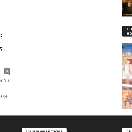
EL
:
HO
S
0
e, Vía
L
a de
Incluso más noticias
CA