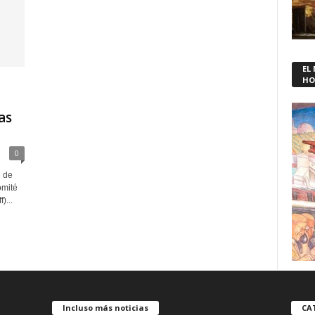
EL
HO
as
0
 de
omité
)...
Incluso más noticias
CA