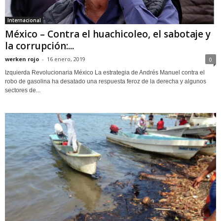
Internacional
México – Contra el huachicoleo, el sabotaje y
la corrupción:...
werken rojo
-
16 enero, 2019
0
Izquierda Revolucionaria México La estrategia de Andrés Manuel contra el
robo de gasolina ha desatado una respuesta feroz de la derecha y algunos
sectores de...