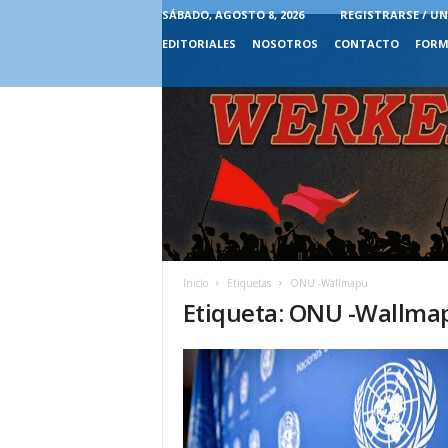
SÁBADO, AGOSTO 8, 2026
REGISTRARSE / UN
EDITORIALES
NOSOTROS
CONTACTO
FORM
Inicio
Etiquetas
ONU -Wallmapu
Etiqueta: ONU -Wallma