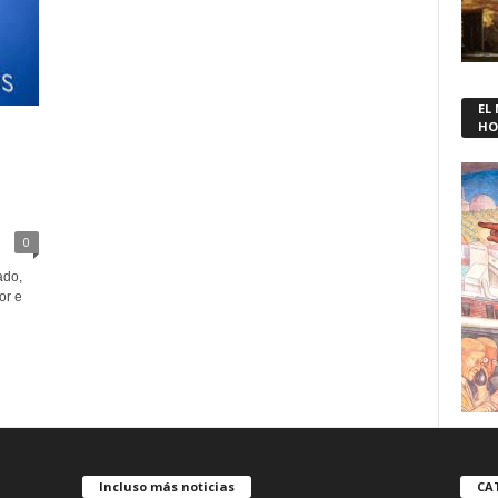
EL
HO
0
ado,
or e
Incluso más noticias
CA