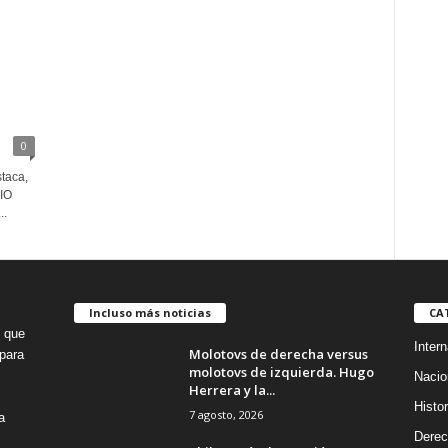
0
taca,
RIO
..
Incluso más noticias
CA
o que
Intern
Molotovs de derecha versus
para
molotovs de izquierda. Hugo
Nacio
Herrera y la...
Histor
7 agosto, 2026
a
Dere