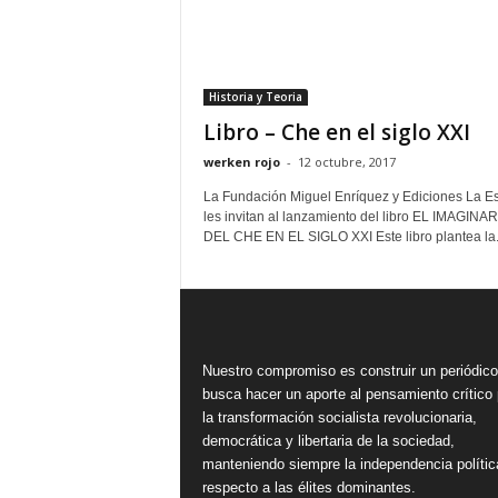
Historia y Teoria
Libro – Che en el siglo XXI
werken rojo
-
12 octubre, 2017
La Fundación Miguel Enríquez y Ediciones La Es
les invitan al lanzamiento del libro EL IMAGINA
DEL CHE EN EL SIGLO XXI Este libro plantea la.
Nuestro compromiso es construir un periódic
busca hacer un aporte al pensamiento crítico 
la transformación socialista revolucionaria,
democrática y libertaria de la sociedad,
manteniendo siempre la independencia polític
respecto a las élites dominantes.