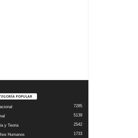
TEGORÍA POPULAR
7285
acional
5139
nal
2542
ia y Teoria
1733
chos Humanos