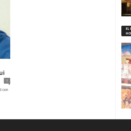
EL
HO
ui
1
d con