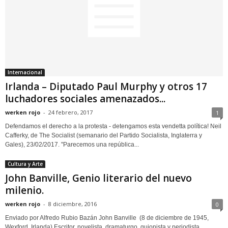
Internacional
Irlanda – Diputado Paul Murphy y otros 17
luchadores sociales amenazados...
werken rojo
-
24 febrero, 2017
1
Defendamos el derecho a la protesta - detengamos esta vendetta política! Neil
Cafferky, de The Socialist (semanario del Partido Socialista, Inglaterra y
Gales), 23/02/2017. "Parecemos una república...
Cultura y Arte
John Banville, Genio literario del nuevo
milenio.
werken rojo
-
8 diciembre, 2016
0
Enviado por Alfredo Rubio Bazán John Banville (8 de diciembre de 1945,
Wexford, Irlanda) Escritor, novelista, dramaturgo, guionista y periodista