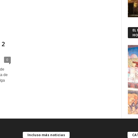
EL
HO
 2
0
 de
ta de
lga
Incluso más noticias
CA