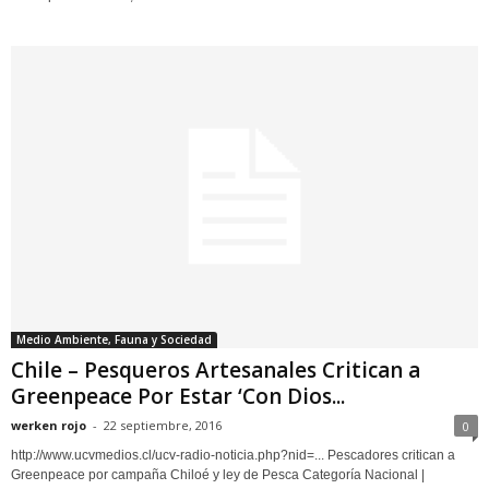
Medio Ambiente, Fauna y Sociedad
Chile – Pesqueros Artesanales Critican a
Greenpeace Por Estar ‘Con Dios...
werken rojo
-
22 septiembre, 2016
0
http://www.ucvmedios.cl/ucv-radio-noticia.php?nid=... Pescadores critican a
Greenpeace por campaña Chiloé y ley de Pesca Categoría Nacional |