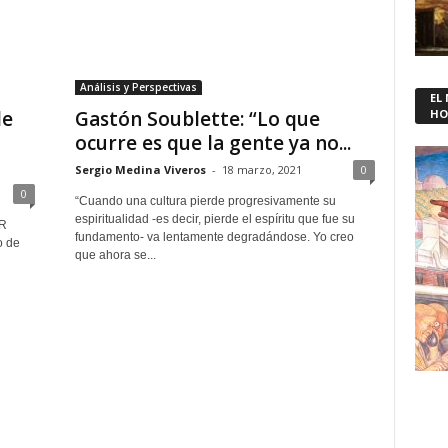
Análisis y Perspectivas
EL
de
Gastón Soublette: “Lo que
HO
ocurre es que la gente ya no...
Sergio Medina Viveros
-
18 marzo, 2021
0
0
“Cuando una cultura pierde progresivamente su
espiritualidad -es decir, pierde el espíritu que fue su
ER
fundamento- va lentamente degradándose. Yo creo
o de
que ahora se...