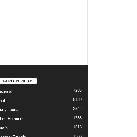
TEGORÍA POPULAR
7285
acional
5139
nal
2542
ia y Teoria
1733
chos Humanos
1618
omía
1588