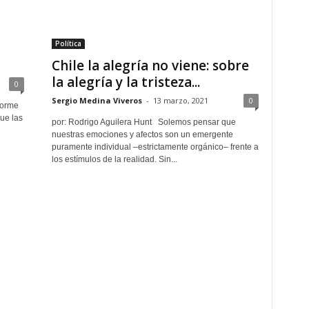
Política
Chile la alegría no viene: sobre
la alegría y la tristeza...
0
Sergio Medina Viveros
-
13 marzo, 2021
0
forme
ue las
por: Rodrigo Aguilera Hunt Solemos pensar que
nuestras emociones y afectos son un emergente
puramente individual –estrictamente orgánico– frente a
los estímulos de la realidad. Sin...