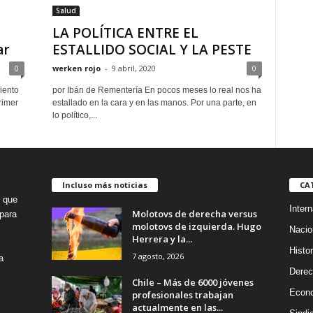
Salud
LA POLÍTICA ENTRE EL
ar
ESTALLIDO SOCIAL Y LA PESTE
0
werken rojo
-
9 abril, 2020
0
iento
por Ibán de Rementería En pocos meses lo real nos ha
rimer
estallado en la cara y en las manos. Por una parte, en
lo político,...
Incluso más noticias
CA
o que
Intern
Molotovs de derecha versus
para
molotovs de izquierda. Hugo
Nacio
Herrera y la...
Histor
7 agosto, 2026
a
Dere
Chile – Más de 6000 jóvenes
Econ
profesionales trabajan
actualmente en las...