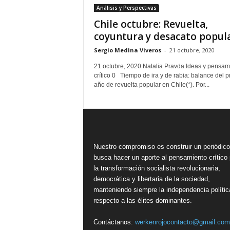
Análisis y Perspectivas
Chile octubre: Revuelta,
coyuntura y desacato popul
Sergio Medina Viveros
-
21 octubre, 2020
21 octubre, 2020 Natalia Pravda Ideas y pensam
crítico 0 Tiempo de ira y de rabia: balance del p
año de revuelta popular en Chile(*). Por...
Nuestro compromiso es construir un periódic
busca hacer un aporte al pensamiento crítico 
la transformación socialista revolucionaria,
democrática y libertaria de la sociedad,
manteniendo siempre la independencia polític
respecto a las élites dominantes.
Contáctanos:
werkenrojocontacto@gmail.com