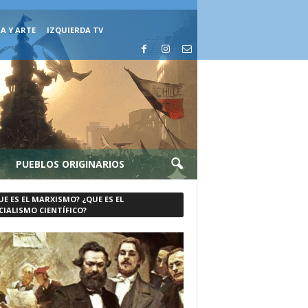
A Y ARTE
IZQUIERDA TV
PUEBLOS ORIGINARIOS
UE ES EL MARXISMO? ¿QUE ES EL
CIALISMO CIENTÍFICO?