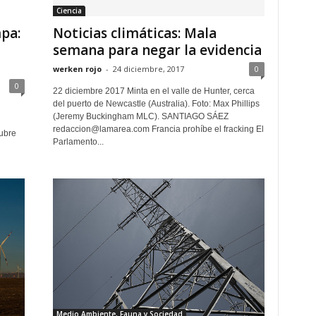
Ciencia
pa:
Noticias climáticas: Mala
semana para negar la evidencia
werken rojo
-
24 diciembre, 2017
0
0
22 diciembre 2017 Minta en el valle de Hunter, cerca
del puerto de Newcastle (Australia). Foto: Max Phillips
(Jeremy Buckingham MLC). SANTIAGO SÁEZ
redaccion@lamarea.com Francia prohíbe el fracking El
tubre
Parlamento...
Medio Ambiente, Fauna y Sociedad