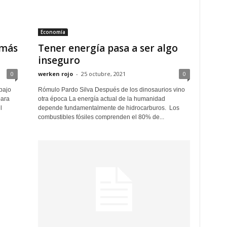
Economía
 más
Tener energía pasa a ser algo
inseguro
0
werken rojo
-
25 octubre, 2021
0
bajo
Rómulo Pardo Silva Después de los dinosaurios vino
para
otra época La energía actual de la humanidad
l
depende fundamentalmente de hidrocarburos. Los
combustibles fósiles comprenden el 80% de...