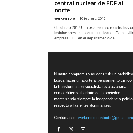
central nuclear de EDF al
norte...
werken rojo
-
10 febrero, 2017
09 febrero 2017 Una explosión se registró hoy e
instalaciones de la central nuclear de Flamanvill
empresa EDF, en el departamento de...
Nuestro compromiso es construir un periódic
busca hacer un aporte al pensamiento crítico 
la transformación socialista revolucionaria,
democrática y libertaria de la sociedad,
manteniendo siempre la independencia polític
respecto a las élites dominantes.
Contáctanos:
werkenrojocontacto@gmail.com