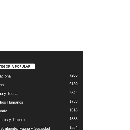
TEGORÍA POPULAR
7285
acional
5139
nal
2542
ia y Teoria
1733
chos Humanos
1618
omía
1588
catos y Trabajo
1554
 Ambiente, Fauna y Sociedad