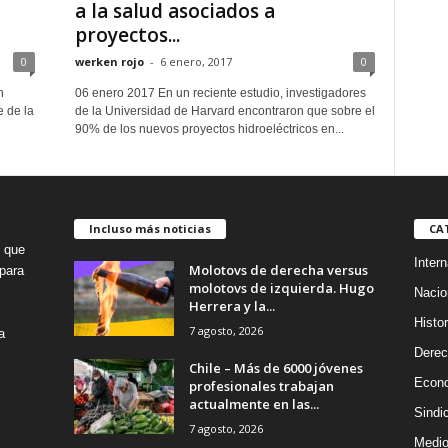
a la salud asociados a
proyectos...
0
werken rojo
-
6 enero, 2017
0
n
06 enero 2017 En un reciente estudio, investigadores
e de la
de la Universidad de Harvard encontraron que sobre el
90% de los nuevos proyectos hidroeléctricos en...
Incluso más noticias
CA
o que
Intern
Molotovs de derecha versus
para
molotovs de izquierda. Hugo
Nacio
Herrera y la...
Histor
7 agosto, 2026
a
Dere
Chile – Más de 6000 jóvenes
Econ
profesionales trabajan
actualmente en las...
Sindi
7 agosto, 2026
Medio