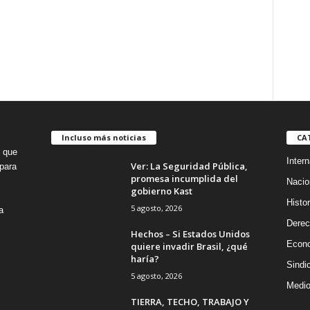
Incluso más noticias
CA
o que
Intern
Ver: La Seguridad Pública,
para
promesa incumplida del
Nacio
gobierno Kast
Histor
5 agosto, 2026
a
Dere
Hechos – Si Estados Unidos
Econ
quiere invadir Brasil, ¿qué
haría?
Sindi
5 agosto, 2026
Medio
TIERRA, TECHO, TRABAJO Y