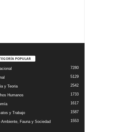
TEGORÍA POPULAR
7280
acional
5129
nal
2542
ia y Teoria
1733
chos Humanos
1617
omía
1587
catos y Trabajo
1553
 Ambiente, Fauna y Sociedad