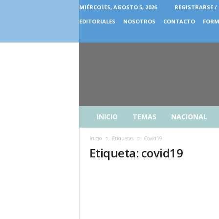
MIÉRCOLES, AGOSTO 5, 2026
REGISTRARSE /
EDITORIALES
NOSOTROS
CONTACTO
FORM
INICIO
TEMAS
NACIONAL
Inicio
Etiquetas
Covid19
Etiqueta: covid19