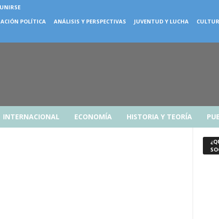
 UNIRSE
ACIÓN POLÍTICA
ANÁLISIS Y PERSPECTIVAS
JUVENTUD Y LUCHA
CULTUR
INTERNACIONAL
ECONOMÍA
HISTORIA Y TEORÍA
PUE
¿Q
SO