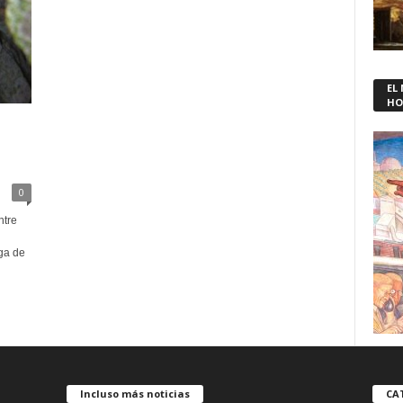
EL
HO
0
ntre
ga de
Incluso más noticias
CA