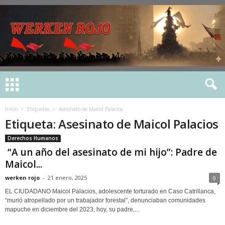
Inicio
Etiquetas
Asesinato de Maicol Palacios
Etiqueta: Asesinato de Maicol Palacios
Derechos Humanos
“A un año del asesinato de mi hijo”: Padre de
Maicol...
werken rojo
-
21 enero, 2025
0
EL CIUDADANO Maicol Palacios, adolescente torturado en Caso Catrillanca,
“murió atropellado por un trabajador forestal”, denunciaban comunidades
mapuche en diciembre del 2023, hoy, su padre,...