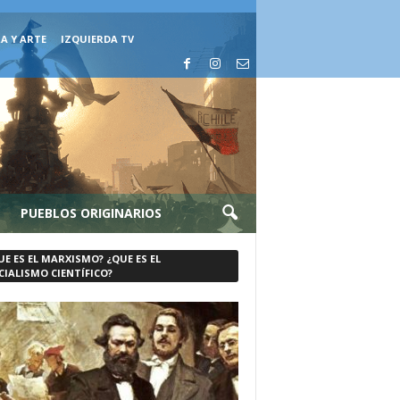
A Y ARTE
IZQUIERDA TV
PUEBLOS ORIGINARIOS
UE ES EL MARXISMO? ¿QUE ES EL
CIALISMO CIENTÍFICO?