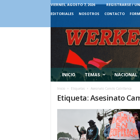
VIERNES, AGOSTO 7, 2026
REGISTRARSE / UN
EDITORIALES
NOSOTROS
CONTACTO
FORM
INICIO
TEMAS
NACIONAL
Inicio
Etiquetas
Asesinato Camilo Catrillanca
Etiqueta: Asesinato Cam