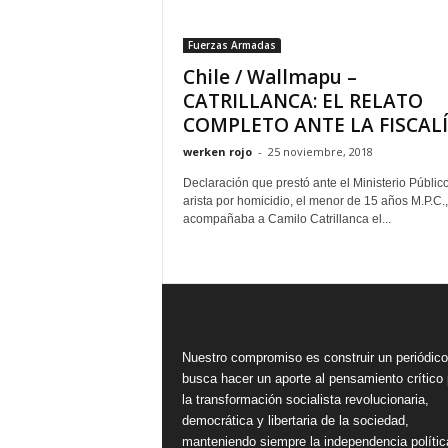
Fuerzas Armadas
Chile / Wallmapu –
CATRILLANCA: EL RELATO
COMPLETO ANTE LA FISCALÍA
werken rojo
-
25 noviembre, 2018
Declaración que prestó ante el Ministerio Público
arista por homicidio, el menor de 15 años M.P.C.
acompañaba a Camilo Catrillanca el...
Nuestro compromiso es construir un periódic
busca hacer un aporte al pensamiento crítico 
la transformación socialista revolucionaria,
democrática y libertaria de la sociedad,
manteniendo siempre la independencia polític