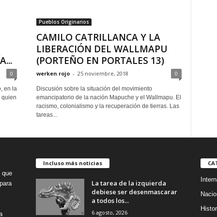
Pueblos Originarios
CAMILO CATRILLANCA Y LA
LIBERACIÓN DEL WALLMAPU
...
(PORTEÑO EN PORTALES 13)
0
werken rojo
-
25 noviembre, 2018
0
, en la
Discusión sobre la situación del movimiento
, quien
emancipatorio de la nación Mapuche y el Wallmapu. El
racismo, colonialismo y la recuperación de tierras. Las
tareas...
Incluso más noticias
CA
o que
Intern
La tarea de la izquierda
para
debiese ser desenmascarar
Nacio
a todos los...
Histor
6 agosto, 2026
a