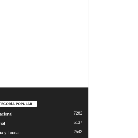
TEGORÍA POPULAR
7282
acional
5137
nal
2542
ia y Teoria