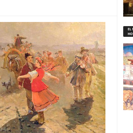
EL
HO