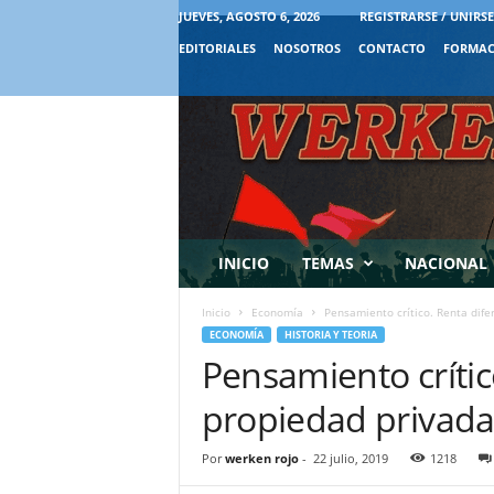
JUEVES, AGOSTO 6, 2026
REGISTRARSE / UNIRSE
EDITORIALES
NOSOTROS
CONTACTO
FORMAC
INICIO
TEMAS
NACIONAL
Inicio
Economía
Pensamiento crítico. Renta difer
ECONOMÍA
HISTORIA Y TEORIA
Pensamiento crític
propiedad privada 
Por
werken rojo
-
22 julio, 2019
1218