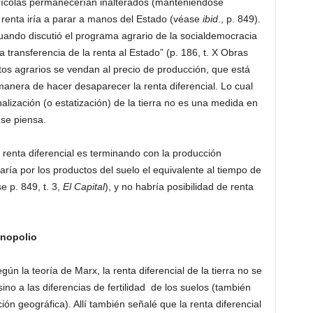
agrícolas permanecerían inalterados (manteniéndose
 renta iría a parar a manos del Estado (véase
ibid
., p. 849).
ando discutió el programa agrario de la socialdemocracia
la transferencia de la renta al Estado” (p. 186, t. X Obras
tos agrarios se vendan al precio de producción, que está
manera de hacer desaparecer la renta diferencial. Lo cual
lización (o estatización) de la tierra no es una medida en
 se piensa.
la renta diferencial es terminando con la producción
aría por los productos del suelo el equivalente al tiempo de
e p. 849, t. 3,
El Capital
), y no habría posibilidad de renta
onopolio
ún la teoría de Marx, la renta diferencial de la tierra no se
sino a las diferencias de fertilidad de los suelos (también
ón geográfica). Allí también señalé que la renta diferencial