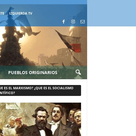
RTE
IZQUIERDA TV
PUEBLOS ORIGINARIOS
UE ES EL MARXISMO? ¿QUE ES EL SOCIALISMO
NTÍFICO?