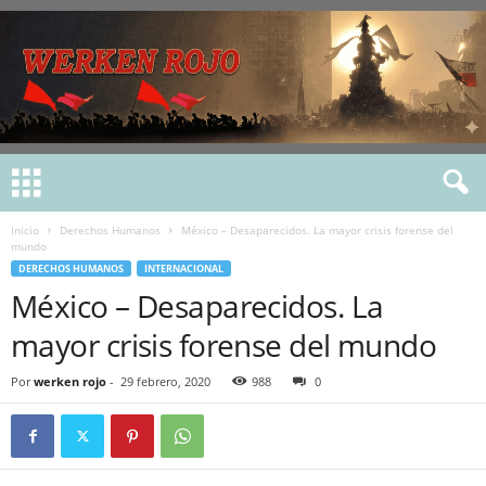
Inicio
Derechos Humanos
México – Desaparecidos. La mayor crisis forense del
mundo
DERECHOS HUMANOS
INTERNACIONAL
México – Desaparecidos. La
mayor crisis forense del mundo
Por
werken rojo
-
29 febrero, 2020
988
0