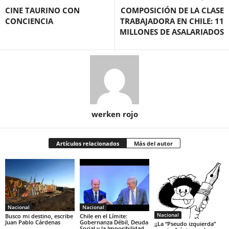
CINE TAURINO CON
COMPOSICIÓN DE LA CLASE
CONCIENCIA
TRABAJADORA EN CHILE: 11
MILLONES DE ASALARIADOS
werken rojo
Artículos relacionados
Más del autor
Nacional
Nacional
Nacional
Busco mi destino, escribe
Chile en el Límite:
Juan Pablo Cárdenas
Gobernanza Débil, Deuda
¡¡La “Pseudo izquierda”
Social y la Imposibilidad