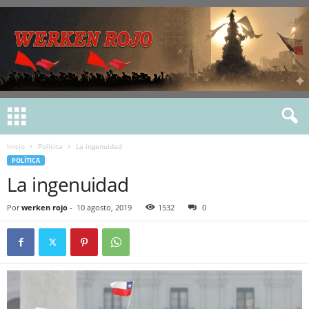
Inicio
Política
La ingenuidad
POLÍTICA
La ingenuidad
Por
werken rojo
-
10 agosto, 2019
1532
0