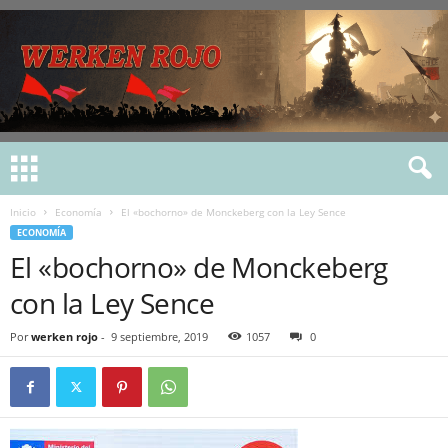
Inicio
Economía
El «bochorno» de Monckeberg con la Ley Sence
ECONOMÍA
El «bochorno» de Monckeberg
con la Ley Sence
Por
werken rojo
-
9 septiembre, 2019
1057
0