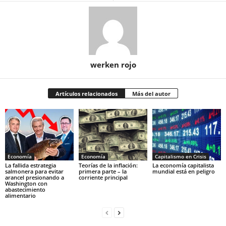
werken rojo
Artículos relacionados
Más del autor
Economía
Economía
Capitalismo en Crisis
La fallida estrategia
Teorías de la inflación:
La economía capitalista
salmonera para evitar
primera parte – la
mundial está en peligro
arancel presionando a
corriente principal
Washington con
abastecimiento
alimentario