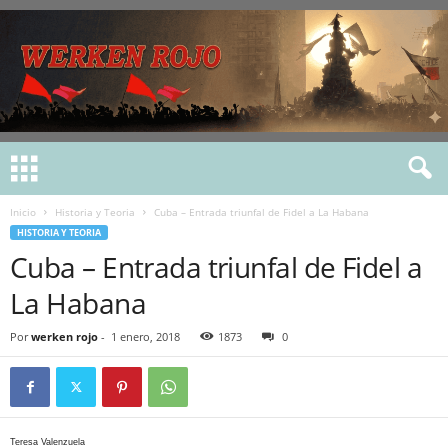
Inicio
Historia y Teoria
Cuba – Entrada triunfal de Fidel a La Habana
HISTORIA Y TEORIA
Cuba – Entrada triunfal de Fidel a
La Habana
Por
werken rojo
-
1 enero, 2018
1873
0
Teresa Valenzuela