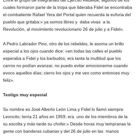
Entre el grupo de integrantes del Ejército Rebelde, algunos de los
cuales formaron parte de la tropa que lideraba Fidel se encontraba
el combatiente Rafael Yera del Portal quien recuerda la euforia del
pueblo que gritaba:» ya somos libres y daba vivas a la
Revolución, al movimiento revolucionario 26 de julio y a Fidel».
A Pedro Labrador Pino, otro de los rebeldes, le asoma un brillo
especial a los ojos cuando dice: «en todas las calles el pueblo
esperaba a Fidel y los barbudos, era tanta la multitud que los
carros no podían avanzar, no puedo evitar emocionarme cuando
evoco aquellos días; cierro los ojos y me veo como entonces muy
feliz».
Testigo muy especial
Su nombre es José Alberto León Lima y Fidel lo llamó siempre
Leoncito; tenía 21 años en 1959; era uno de los miembros de la
su escolta y más tarde su chofer.» Desde horas muy tempranas la
gente con banderas cubanas y del 26 de julio en las manos